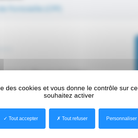
e Fontvieille (CPF)
n Jorge de Villanueva de Gallego -
ise des cookies et vous donne le contrôle sur 
souhaitez activer
Tout accepter
Tout refuser
Personnaliser