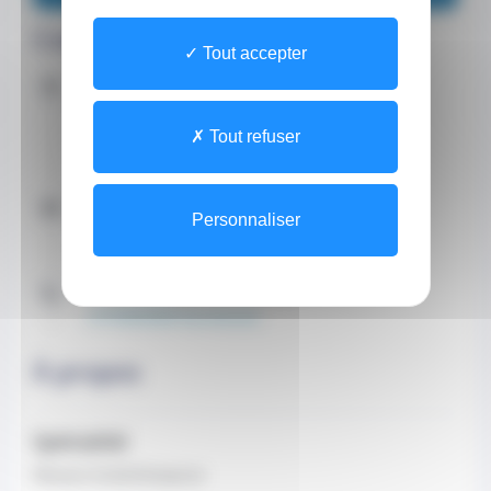
Coordonnées
Tout accepter
Adresse
Site
7 Rue du Gabian
Tout refuser
CEDEX 98000 Monaco
Contacter par e-mail
Personnaliser
cpf@monaco.mc (Secrétariat)
Contacter par téléphone
+37792053020 (Secrétariat)
À propos
Spécialité
Masseur-kinésithérapeute