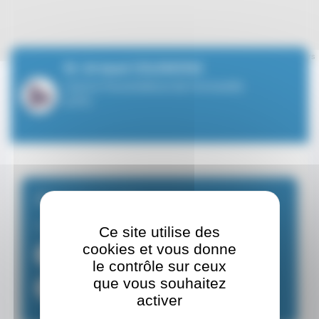
Leaflet
| ©
OpenStreetMap
contributors
M. Arnaud COLEMONS
Centre Paramédical de Fontvieille
(CPF)
Prenez rendez-vous
Masseur-kinésithérapeute
Ce site utilise des
cookies et vous donne
+37792053020
le contrôle sur ceux
que vous souhaitez
cpf@monaco.mc
activer