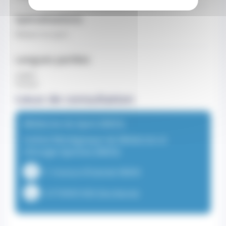
Spécialisations
Médecin du sport
Langues parlées
anglais
français
Lieux de consultation
Médecine du Sport (IM2S)
Institut Monégasque de Médecine et
chirurgie Sportive (IM2S)
11 Avenue d'Ostende 98000
+37799991000 (Secrétariat)