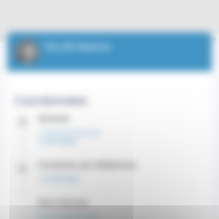
Leaflet
| ©
OpenStreetMap
contributors
FELLER Maxime
Coordonnées
Adresse
11 Avenue d'Ostende
CEDEX 98000
Contacter par téléphone
+37799991000
Site internet
https://www.im2s.mc