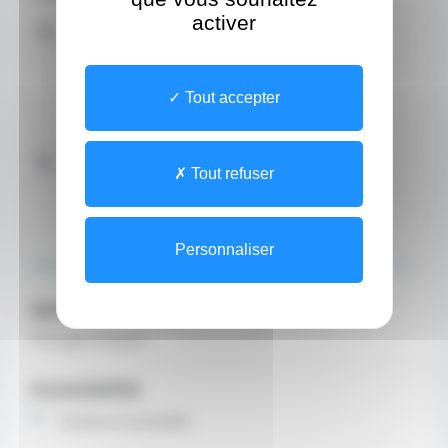
activer
Adresse
Site
Les Jardins d'Apolline Bloc B
1 Promenade Honoré II
Tout accepter
CEDEX 98000 Monaco
Contacter par téléphone
Tout refuser
+37792057809 (Secrétariat)
À PROPOS
L'ÉQUIPE
Personnaliser
Spécialité
Chirurgien-dentiste
Accessibilité
Entrée non accessible