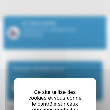
Leaflet
| ©
OpenStreetMap
contributors
Dr. Pierre ATTIA
Cabinet du Dr. DINONI-ATTALI
Dominique
Prenez rendez-vous
Chirurgien-dentiste
+37792057809
Ce site utilise des
cookies et vous donne
le contrôle sur ceux
Coordonnées
que vous souhaitez