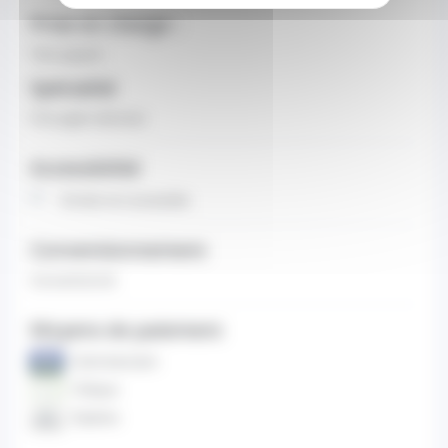
Prise en charge :
Tiers payant
Spécialité
Chirurgien-dentiste
Accessibilité
Entrée non accessible
Conventionnement
Conventionné
Moyens de paiement
Carte bancaire
Chèque
Espèces