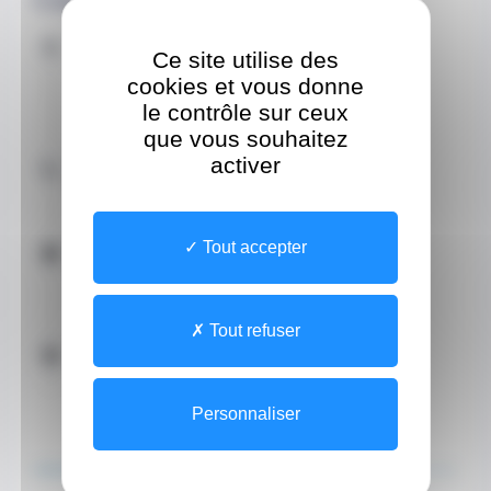
Adresse
Ce site utilise des
Site
cookies et vous donne
1 Promenade Honoré
CEDEX 98000 Monaco
le contrôle sur ceux
que vous souhaitez
Contacter par téléphone
activer
+37797706000 (Secrétariat)
Horaires
Tout accepter
Horaires téléphonique
Du Lundi au Vendredi de 08:30 à 18:30
Tout refuser
Site internet
https://www.dentiste-rocco-monaco.com/
Personnaliser
À PROPOS
L'ÉQUIPE