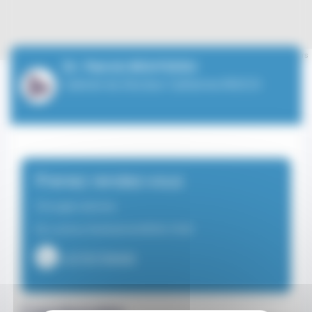
Leaflet
| ©
OpenStreetMap
contributors
Dr. Patrick BOUYSSOU
Cabinet du Docteur Catherine ROCCO
Prenez rendez-vous
Chirurgien-dentiste
Du Lundi au Vendredi de 08:30 à 18:30
+37797706000
Coordonnées