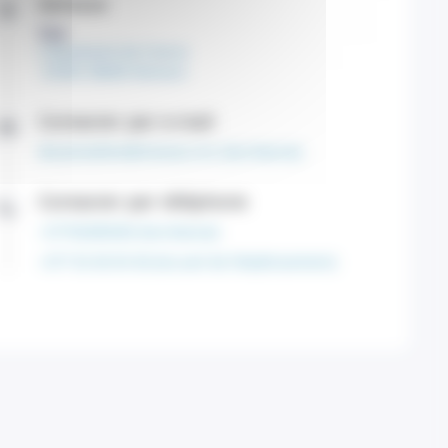
Adresse
Site
2 Boulevard de France
CEDEX 98000 Monaco
Contacter par e-mail
docamsellem@monaco.mc (Secrétariat)
Contacter par téléphone
+37792000500 (Secrétariat)
+377 92 00 05 00 (Accueil de l'établissement)