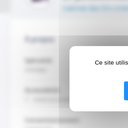
Cabinet des Drs Urie
À propos
Spécialité
Ce site util
Cardiologie
Accessibilité
Entrée non accessible
Conventionnement