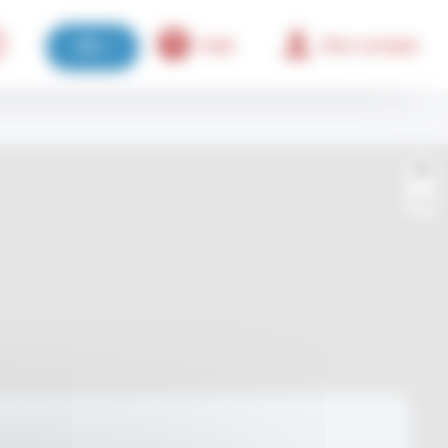
Aide
Mon compte
FR
+
−