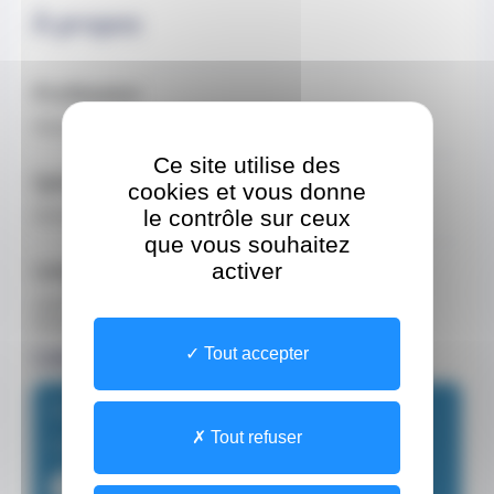
À propos
Profession
Médecin
Ce site utilise des
Spécialisations
cookies et vous donne
le contrôle sur ceux
Généraliste en ville
que vous souhaitez
Langues parlées
activer
anglais
français
Lieux de consultation
Tout accepter
Dr Adrien DENIS
Tout refuser
Cabinet médical du Dr CASTIER
7 rue du Gabian - Bloc B 98000 Monaco