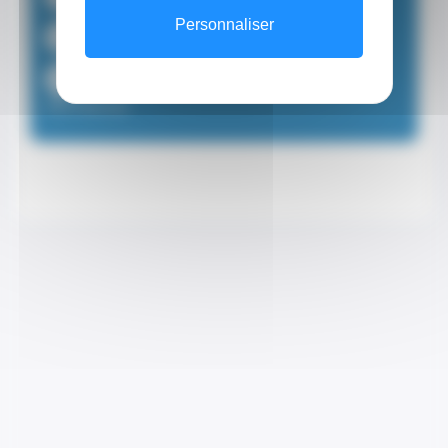
Personnaliser
+33632886539 (Secrétariat)
cabinet.medical.fontvieille@gmail.com
(Secrétariat)