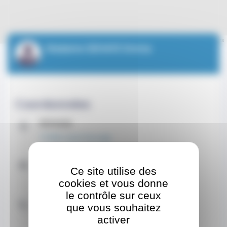
Leaflet
| ©
OpenStreetMap
contributors
Madame DEHAYE Emma
Coordonnées
Adresse
15 Allée Lazare Sauvaigo
Contacter par e-mail
Ce site utilise des
emmadehayesf@gmail.com
cookies et vous donne
le contrôle sur ceux
Contacter par téléphone
que vous souhaitez
+33 7 50 22 91 39
activer