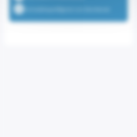
emmadehayesf@gmail.com (Secrétariat)