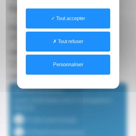
À propos
Tout accepter
Profession
Sage-Femme
Tout refuser
Langues parlées
anglais
Personnaliser
français
Lieux de consultation
Mme Emma DEHAYE
Centre MOM (Maternité et Ostéopathie à
Monaco)
15 Allée Lazare Sauvaigo
+33750229139 (Secrétariat)