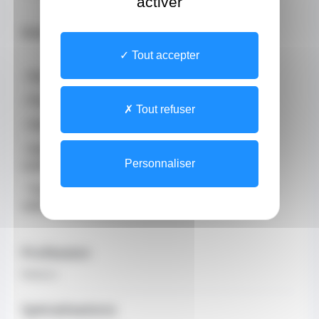
activer
Domaines d'expertise
:
Tout accepter
- Ryhtmologie interventionnelle
- Pace Maker et défibrillateur
Tout refuser
- Holter ECG
- Implantation de stimulateurs et défibrillateurs
Personnaliser
cardiaques
- Traitement des troubles du rythme cardiaque par
méthodes ablatives
Profession
Médecin
Spécialisations