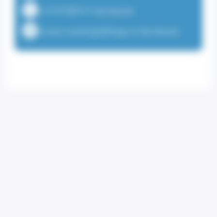
+37797989771 (Secrétariat)
contact.cardiologie@chpg.mc (Secrétariat)