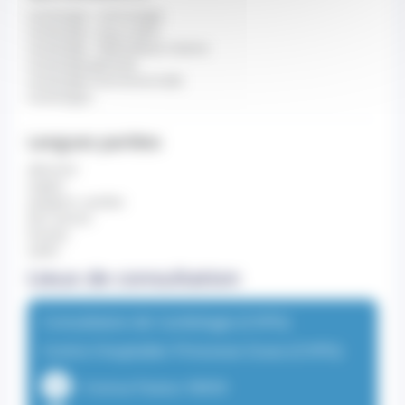
Cardiologie - rythmologie
Cardiologie - pace-maker
Cardiologie - défibrillateur interne
Cardiologie générale
Cardiologie interventionnelle
Cardiologue
Langues parlées
allemand
anglais
espagnol, castillan
farsi, persan
français
italien
Lieux de consultation
Consultation de Cardiologie (CHPG)
Centre Hospitalier Princesse Grace (CHPG)
1 Avenue Pasteur 98000