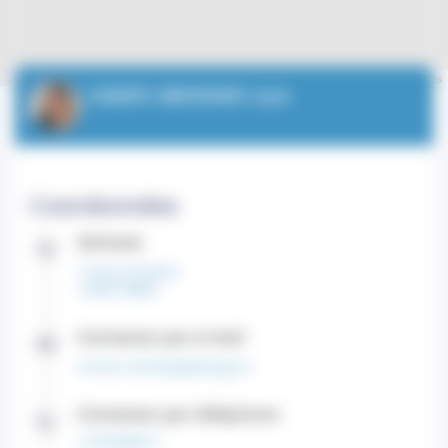
Leaflet
| ©
OpenStreetMap
contributors
DABIRI ABKENARI Lara
Coordonnées
Adresse
1 Avenue Pasteur
CEDEX 98000
Contacter par e-mail
contact.cardiologie@chpg.mc
Contacter par téléphone
+37797989771