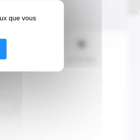
Leaflet
| ©
OpenStreetMap
contributors
ceux que vous
INFO PATIENT
JE CONFIRME