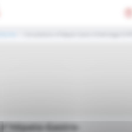
cherche
> Consultations d'Hépato-Gastro-Entérologie (CH
 d'Hépato-Gastro-