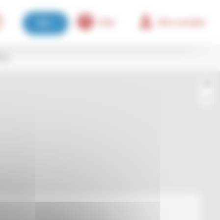
Aide
Mon compte
FR
PG)
+
−