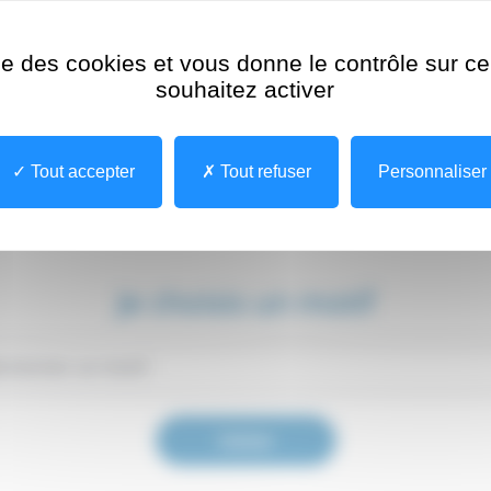
CHPG)
ise des cookies et vous donne le contrôle sur 
rincesse Grace (CHPG)
souhaitez activer
Tout accepter
Tout refuser
Personnaliser
MODALITÉ
IDENTIFICATION
Je choisis un motif
Valider