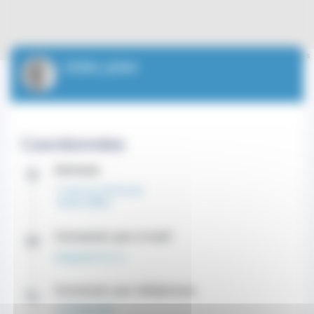
Leaflet
| ©
OpenStreetMap
contributors
CAZAL Julien
Coordonnées
Adresse
11 Avenue d'Ostende
CEDEX 98000
Contacter par e-mail
balagic@im2s.mc
Contacter par téléphone
+37799991000