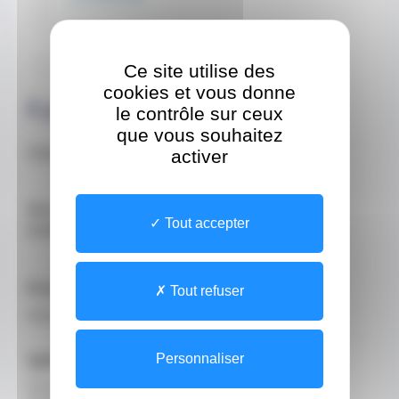
Site internet
www.im2s.mc
Ce site utilise des
cookies et vous donne
À propos
le contrôle sur ceux
que vous souhaitez
activer
Chirurgie Orthopédique et Traumatologique.
Membre Associé de la Société Française
Tout accepter
d'arthroscopie.
Profession
Tout refuser
Médecin
Spécialisations
Personnaliser
Chirurgie orthopédique - arthroscopie