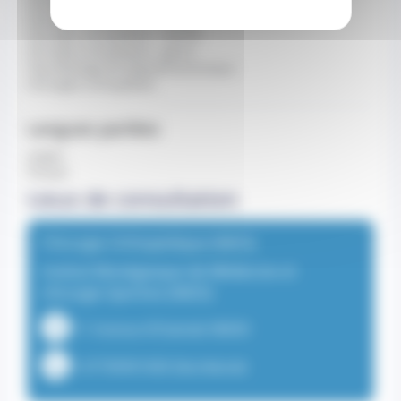
Chirurgie orthopédique - pied
Chirurgie orthopédique - cheville
Chirurgie orthopédique - hanche
Chirurgie orthopédique - genou
Traumatologie de l'appareil locomoteur
Chirurgien orthopédiste
Langues parlées
anglais
français
Lieux de consultation
Chirurgie Orthopédique (IM2S)
Institut Monégasque de Médecine et
chirurgie Sportive (IM2S)
11 Avenue d'Ostende 98000
+37799991000 (Secrétariat)