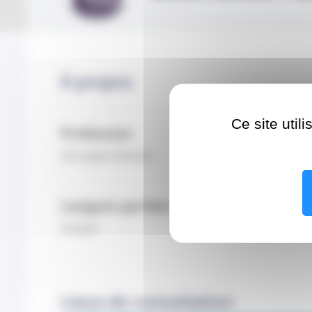
À propos
Ce site util
Profession
Chirurgien-Dentiste
Langues parlées
français
Lieux de consultation