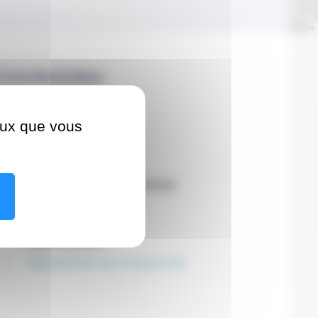
Leaflet
| ©
OpenStreetMap
contributors
Coordonnées
Adresse
ceux que vous
1 Promenade Honoré
CEDEX 98000 Monaco
Contacter par téléphone
+377 97 70 60 00
Site internet
www.dentiste-rocco-monaco.com