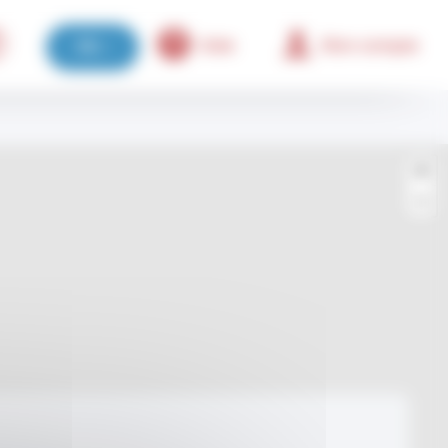
Aide
Mon compte
FR
+
−