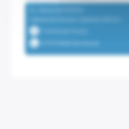
Dr. Patrick BOUYSSOU
Cabinet du Docteur Catherine ROCCO
1 Promenade Honoré
+37797706000 (Secrétariat)