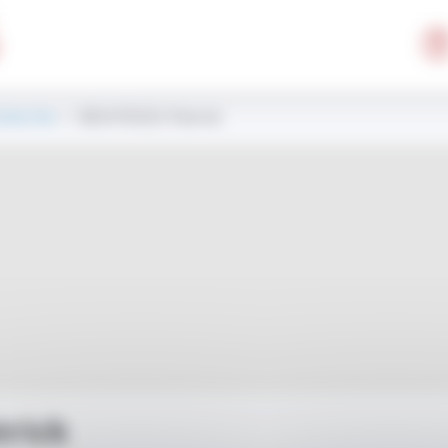
cherche
> BOUYSSOU Patrick
rick