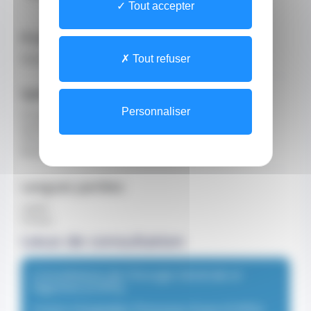
Tout accepter
Profession
Médecin
Tout refuser
Spécialisations
Personnaliser
Oncogénétique
Gynécologue obstétricien
Chirurgien du sein
Breast Day
Langues parlées
anglais
français
Lieux de consultation
Consultations de Chirurgie Générale et
Digestive (CHPG)
Centre Hospitalier Princesse Grace (CHPG)