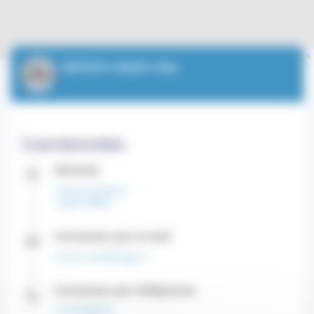
Leaflet
| ©
OpenStreetMap
contributors
BAFGHI Abdol réza
Coordonnées
Adresse
1 Avenue Pasteur
CEDEX 98000
Contacter par e-mail
contact.sein@chpg.mc
Contacter par téléphone
+37797989955