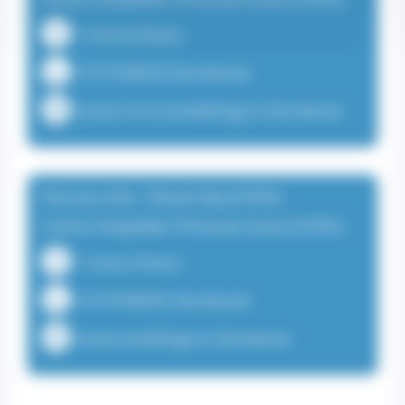
1 Avenue Pasteur
+37797989559 (Secrétariat)
contact.chirviscerale@chpg.mc (Secrétariat)
Parcours Sein - Breast Day (CHPG)
Centre Hospitalier Princesse Grace (CHPG)
1 Avenue Pasteur
+37797989955 (Secrétariat)
contact.sein@chpg.mc (Secrétariat)