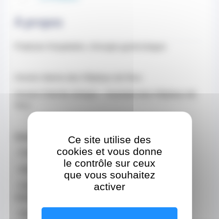
À propos
Praticien Hospitalier, chirurgie gynécologue
Ancien interne des Hôpitaux de Nice
Ancien Chef de clinique – Assistant des Hôpitaux de
Nice
Domaines d'expertise
:
Ce site utilise des
cookies et vous donne
- Chirurgie gynécologique
le contrôle sur ceux
- Sénologie et reconstruction mammaire
que vous souhaitez
activer
- Chirurgie cancérologique gynécologique et
mammaire
- Oncogénétique