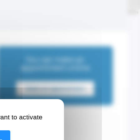
Leaflet
| ©
OpenStreetMap
contributors
You can make an
appointment online
Make an appointment
ant to activate
Contact details
Address