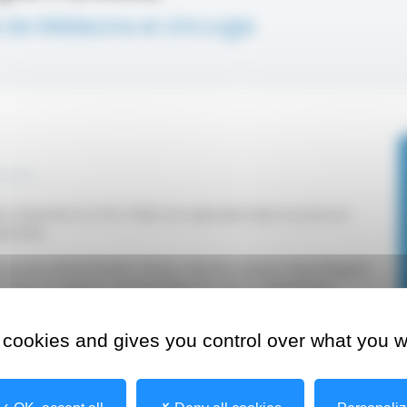
 de Médecine et chirurgie
financée à la T2A, l’IM2S est spécialisé dans la prise en
portives.
rurgicales (Pied/Cheville, Genou, Hanche, Epaule, Main/Poignet,
ologie d’urgence, traumatologie du sport, ostéopathie).
latoires.
 cookies and gives you control over what you w
-invasive et RAAC, s’inscrivent dans une prise en charge