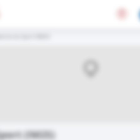
cine du Sport (IM2S)
port (IM2S)