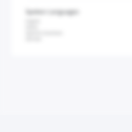
Spoken Languages
English
Italian
Spanish (Castilian)
German
Legal information
Terms and Conditions of Us