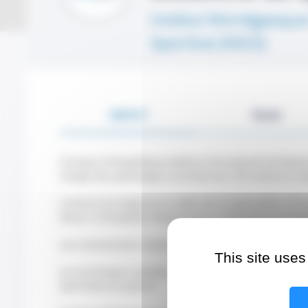
Institut Monégasque
Sportive (IM2S)
ABOUT
TEAM
Clinique Orthopédique Médico-Chirurgicale de Monaco, 
charge des pathologies locomotrices, articulaires et s
L'Institut est organisé en pôles de surspécialités chi
Rachis, Orthopédie Pédiatrique) et médicales (traumat
Les interventions réalisées sont majoritairement ambu
This site uses
Les techniques utilisées – arthroscopie/chirurgie mini
optimisée du patient.