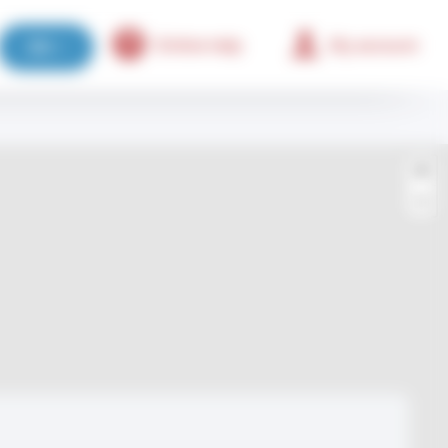
Online help
My account
EN
+
−