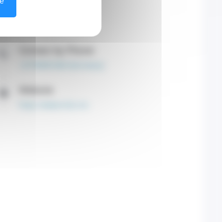
ze
Secretary
11 Avenue d'Ostende
98000 CEDEX 98000
Contact by Phone
+37799991000 (Secretary)
Website
https://www.im2s.mc