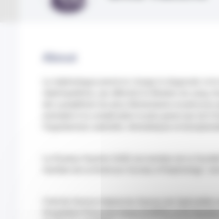
About
Le néphrologue prend en charge le diagnostic et l
néphropathies), qui affectent la filtration du sang, 
des symptômes les plus élémentaires et précoces (
exemple) à la complication la plus grave qui est l'
l'hypertension arterielle, hémodialyse et transplant
Le Docteur Hacène GAID est membre de la Société
membre de la American Society of Nephrology" ain
Chef de Service Adjoint du Service de Spécialité
Hospitalier Princesse Grace (CHPG), le Dr Hacèn