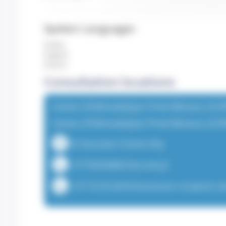
Spoken Languages
Arabic
English
French
Consultation locations
Centre d'Hémodialyse Privé Monaco (CH
Centre d'Hémodialyse Privé Monaco (CH
32 Quai Jean-Charles Rey
+37792056800 (Secretary)
+377 92 05 68 00 (Institution reception d