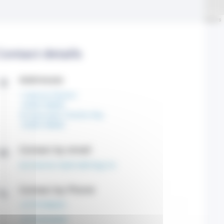
Leaflet
| ©
OpenStreetMap
contributors
Contact details
Addresses
1 Avenue Pasteur
CEDEX 98000
32 Quai Jean-Charles Rey
CEDEX 98000
Contact by email
secretariat.nephro@chpg.mc
Contact by Phone
+37797988401
+37792056800