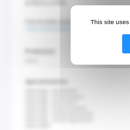
de Monaco (CHPM).
This site uses
Prise de rendez-vous en ligne disponible en cliquan
https://www.doctolib.fr/nephrologue/monaco/hacen
:
Profession
Doctor
Specializations
Nephrology - Hemodialysis
Nephrology - Kidney Diseases
Nephrology - Renal Failure
Nephrology - Kidney Transplant
Nephrology - Kidney Stone Disease
Nephrology - Arterial Hypertension
Nephrologist