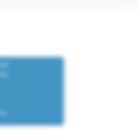
PM)
PM)
esk)