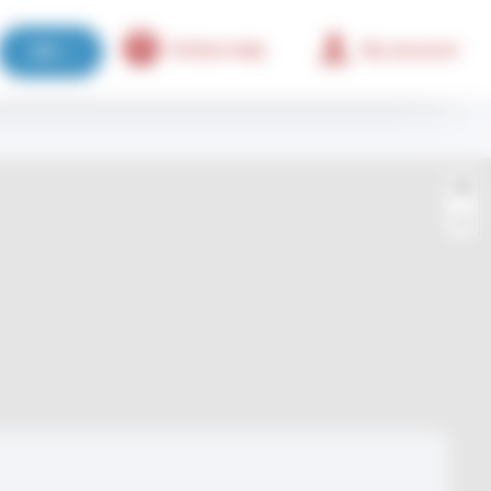
Online help
My account
EN
+
−