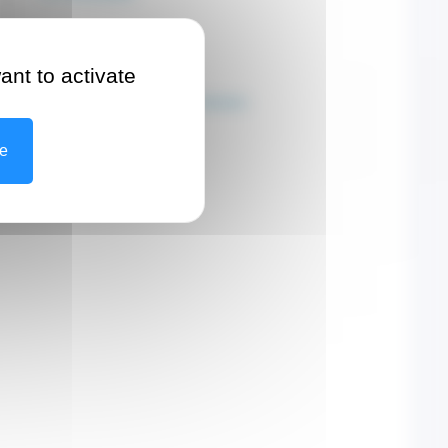
Websites
www.chpg.mc
ant to activate
www.elsan.care/fr/chp-monaco
ze