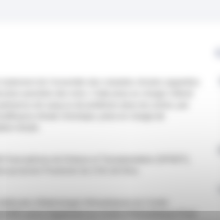
e traitement de l'ensemble des maladies rénales (appelées
fonction première des reins. Cette prise en charge s'étend
présence de sang ou de protéines dans les urines, par
insuffisance rénale chronique, prise en charge de
ation rénale.
 Francophone de Dialyse et Transplantation (SFNDT),
si qu'ancien Practicien du CHU de Nice.
s médicales (Néphrologie-Hémodialyse) du Centre
e GAID exerce également au Centre d'Hémodialyse Privé