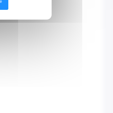
www.chpg.mc
ze