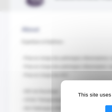
About
Expertises et Diplômes :
- Prise en charge des pathologies inflammatoires
- Prise en charge des pathologies inflammatoire
- Prise en charge des AVC
- DES de Neurologie
This site uses
- CESIU Thérapeutiques de la Sclérose en Plaque
- DIU Pathologies Inflammatoires du SNC, Scléros