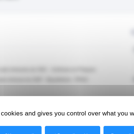
 / auto-immunes du SNC - Sclérose en Plaques
 / auto-immune du SNP - Myasthénie - PRNC
 cookies and gives you control over what you w
s
e en Plaques