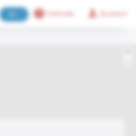
Online help
My account
EN
+
−