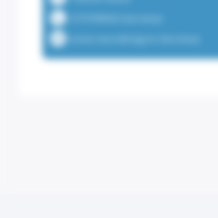
+37797989502 (Secretary)
contact.neuro@chpg.mc (Secretary)
Legal information
Terms and Conditions of Us