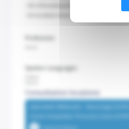
- DIU d'Electrophysiologie clinique
- DU Accidents Vasculaires Cérébraux
Profession
Doctor
Spoken Languages
English
French
Consultation locations
Spécialités Médicales - Neurologie (CHPG
Centre Hospitalier Princesse Grace (CHP
1 Avenue Pasteur