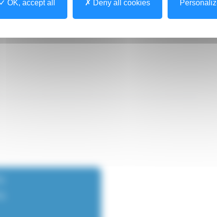
OK, accept all
Deny all cookies
Personali
)
G)