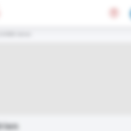
OURME Adrien
rien